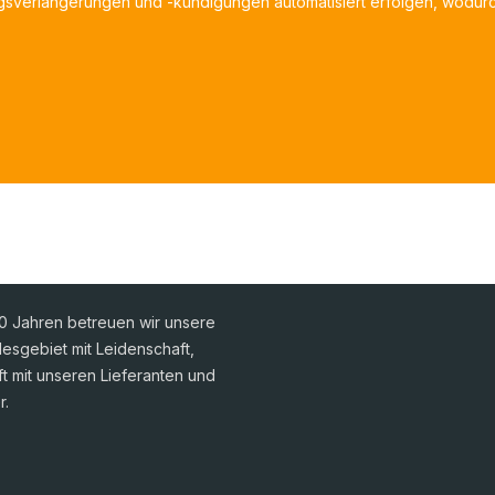
agsverlängerungen und -kündigungen automatisiert erfolgen, wodurch
30 Jahren betreuen wir unsere
sgebiet mit Leidenschaft,
ft mit unseren Lieferanten und
r.