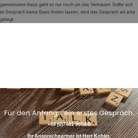
gemeinsame Basis geht es nur noch um das Vertrauen. Sollte sich
im Gespräch keine Basis finden lassen, wird das Gespräch ad acta
gelegt.
Ein erstes Gespräch ist der Beginn.
+49 (0)7461 9604-0
Herr Kohler beantwortet Ihre Fragen.
Für den Anfang... ein erstes Gespräch.
+49 (0)7461 9604-0
Ihr Ansprechpartner ist Herr Kohler.